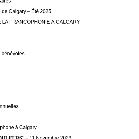
aires
le de Calgary – Été 2025
MOIS DE LA FRANCOPHONIE À CALGARY
s bénévoles
nnuelles
cophone à Calgary
𝐒 𝐂𝐎𝐔𝐋𝐄𝐔𝐑𝐒’’ – 11 Novembre 2023