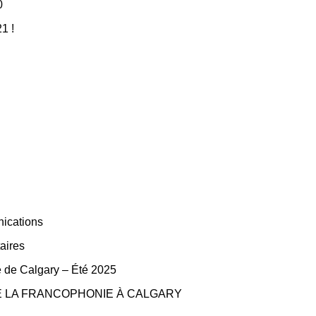
0
1 !
nications
aires
le de Calgary – Été 2025
MOIS DE LA FRANCOPHONIE À CALGARY