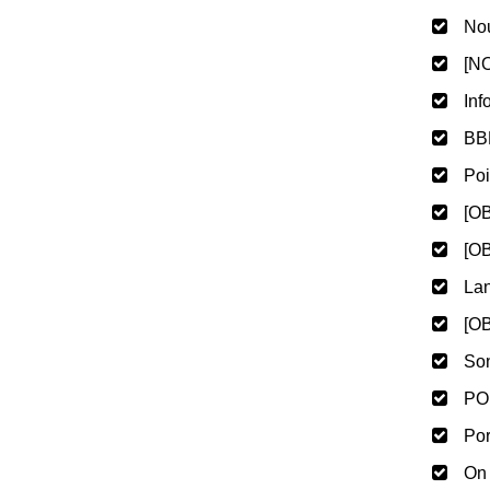
Nou
[NO
Inf
BBB
Poi
[OB
[OB
Lan
[OB
Son
PO
Por
On 