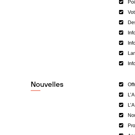
Poi
Vot
Des
Inf
Inf
Lan
Inf
Nouvelles
Off
L’A
L’A
Nou
Pro