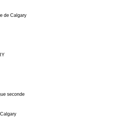
le de Calgary
RY
angue seconde
 Calgary