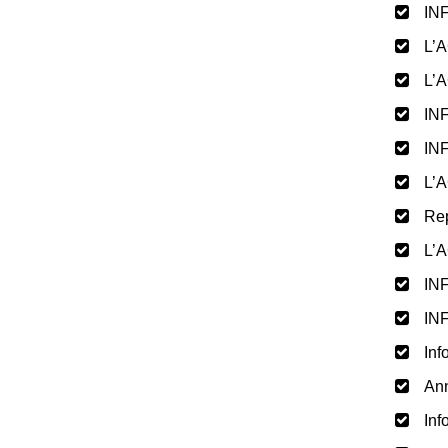
IN
L’A
L’A
IN
IN
L’A
Rep
L’A
IN
IN
Inf
Ann
Inf