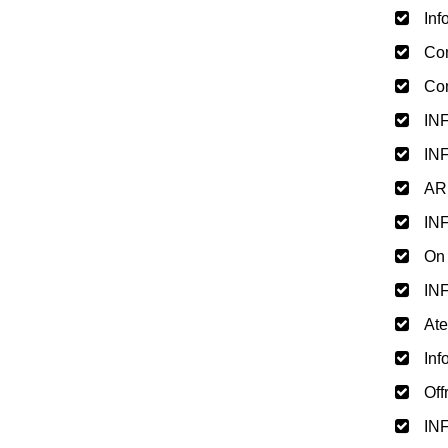
Inf
Com
Com
IN
IN
AR
IN
On 
IN
Ate
Inf
Off
IN