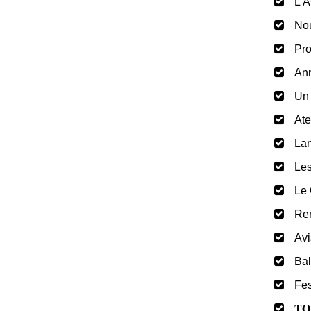
L’A
Nou
Pro
Ann
Un 
Ate
Lan
Les
Le 
Ren
Avi
Bal
Fes
𝐓𝐎