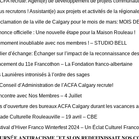
CFA recrute: Agent(e) de développement de projets communaut
s recrutons ! Assistant(e) aux projets et activités de la régiona
clamation de la ville de Calgary pour le mois de mars: 
once officielle : Une nouvelle étape pour la Maison Rouleau !
moment inoubliable avec nos membres ! – STUDIO BELL
lier d’échange: Échanger sur l’impact de la reconnaissance de
cement du 11e Francothon – La Fondation franco-albertaine
 Launières intronisés à l’ordre des sages
Conseil d’Administration de l’ACFA Calgary recrute!
contre avec Nos Membres – 4 Juillet
s d’ouverture des bureaux ACFA Calgary durant les vacances a
ade Culturelle Rouleauville – 19 avril – CBE
tival d’Hiver Franco Winterfest 2024 – Un Éclat Culturel Fran
𝐔𝐑𝐍É𝐄 𝐀𝐍𝐓𝐈𝐑𝐀𝐂𝐈𝐒𝐌𝐄 ‘’𝐄𝐓 𝐒𝐈 𝐎𝐍 𝐑𝐄𝐃𝐄𝐅𝐈𝐍𝐈𝐒𝐒𝐀𝐈𝐓 𝐍