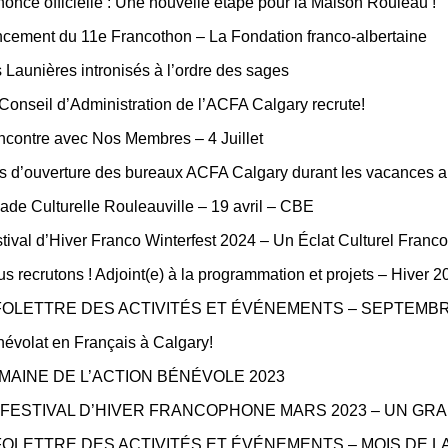
once officielle : Une nouvelle étape pour la Maison Rouleau !
cement du 11e Francothon – La Fondation franco-albertaine
 Launières intronisés à l’ordre des sages
Conseil d’Administration de l’ACFA Calgary recrute!
contre avec Nos Membres – 4 Juillet
s d’ouverture des bureaux ACFA Calgary durant les vacances a
ade Culturelle Rouleauville – 19 avril – CBE
tival d’Hiver Franco Winterfest 2024 – Un Éclat Culturel Fran
s recrutons ! Adjoint(e) à la programmation et projets – Hiver 2
FOLETTRE DES ACTIVITÉS ET ÉVÉNEMENTS – SEPTEMBR
évolat en Français à Calgary!
MAINE DE L’ACTION BÉNÉVOLE 2023
 FESTIVAL D’HIVER FRANCOPHONE MARS 2023 – UN GR
FOLETTRE DES ACTIVITÉS ET ÉVÉNEMENTS – MOIS DE 