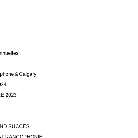
nnuelles
cophone à Calgary
024
E 2023
AND SUCCÈS
LA FRANCOPHONIE