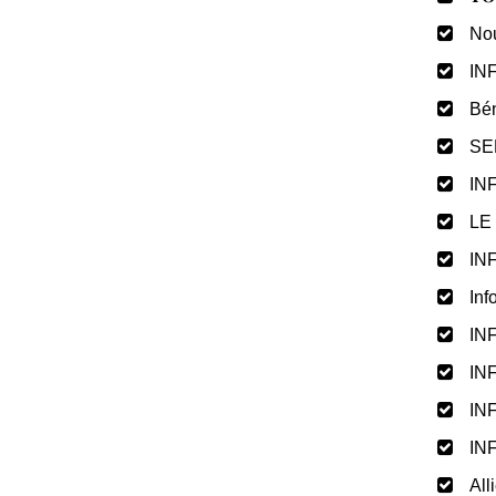
Nou
IN
Bén
SE
IN
LE
IN
Inf
IN
IN
IN
IN
All