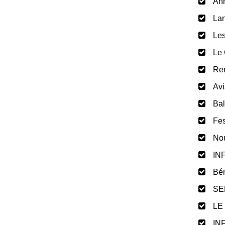
Ann
Lan
Les
Le 
Ren
Avi
Bal
Fes
Nou
IN
Bén
SE
LE
IN