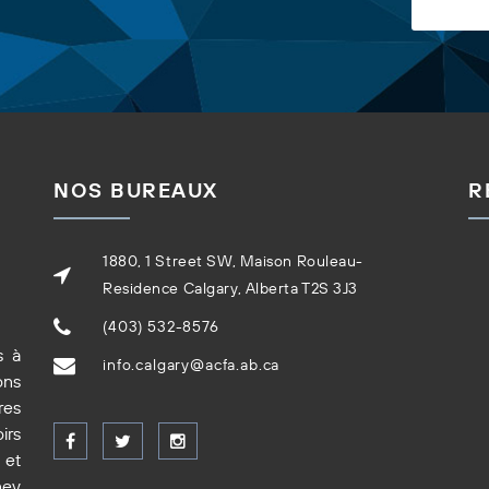
NOS BUREAUX
R
1880, 1 Street SW, Maison Rouleau-
Residence Calgary, Alberta T2S 3J3
(403) 532-8576
s à
info.calgary@acfa.ab.ca
ons
res
irs
 et
ney