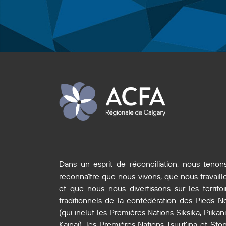
Dans un esprit de réconciliation, nous tenon
reconnaître que nous vivons, que nous travaill
et que nous nous divertissons sur les territoi
traditionnels de la confédération des Pieds-No
(qui inclut les Premières Nations Siksika, Piikani
Kainai), les Premières Nations Tsuut’ina et Sto