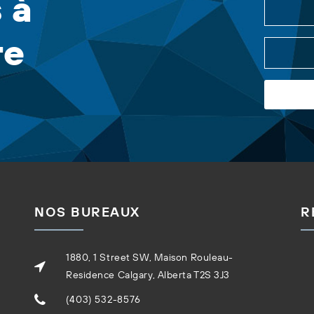
 à
re
NOS BUREAUX
R
1880, 1 Street SW, Maison Rouleau-
Residence Calgary, Alberta T2S 3J3
(403) 532-8576