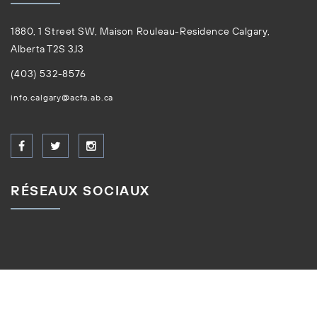
1880, 1 Street SW, Maison Rouleau-Residence Calgary,
Alberta T2S 3J3
(403) 532-8576
info.calgary@acfa.ab.ca
RÉSEAUX SOCIAUX
Tous droits réservés © ACFA 2026. Site créé par
Creative
Coco'Nuts Inc.